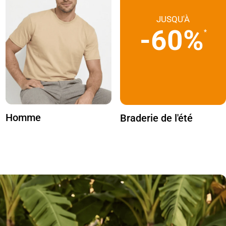
JUSQU'À
-60%
*
Homme
Braderie de l'été