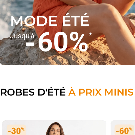
MODE ÉTÉ
60%
*
Jusqu'à
ROBES D'ÉTÉ
À PRIX MINIS