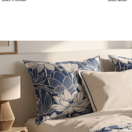
Robe à volants
Robe droite
54,99
€
38,49€
39,99
€
15,99