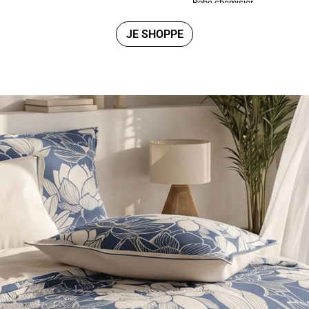
Robe chemisier
€
44,99
€
22,49€
JE SHOPPE