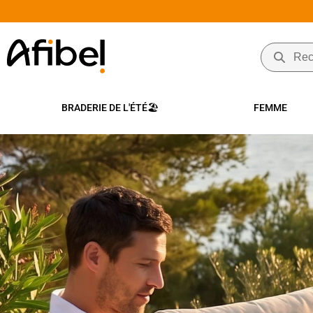
Afibel
FR
Mode
BRADERIE DE L'ÉTÉ🏖️
FEMME
Femme
et
Vêtements
grande
taille