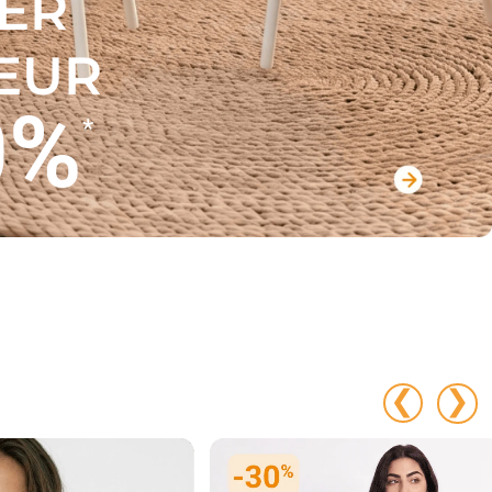
IER
IEUR
0%
*
❮
❯