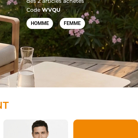
dès 2 articles achetés
Code
WVQU
HOMME
FEMME
NT