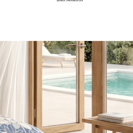
Robe chemisier
49,99
€
34,99€