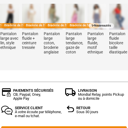
Nettoyage à sec non autorisé
'été🏖️
Braderie de l'été🏖️
Braderie de l'été🏖️
Braderie de l'été🏖️
Braderie de l'été🏖️
✨Nouveautés
Pantalon
Pantalon
Pantalon
Pantalon
Pantalon
Pantalon
large avec
fluide +
large
large
large
fluide
lin, style
ceinture
coton,
tendance,
fluide,
bicolore
ethnique
tressée
broderie
gaze de
motif
taille
anglaise
coton
ethnique
élastiquée
PAIEMENTS SÉCURISÉS
LIVRAISON
CB, Paypal, Oney,
Mondial Relay, points Pickup
Apple Pay
ou à domicile
SERVICE CLIENT
RETOUR
À votre écoute par téléphone,
Sous 30 jours
e-mail ou tchat.