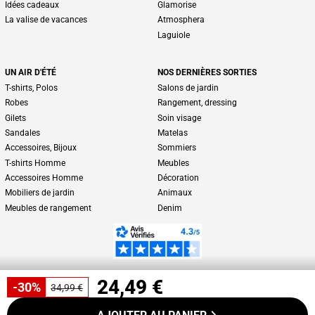
Idées cadeaux
Glamorise
La valise de vacances
Atmosphera
Laguiole
UN AIR D'ÉTÉ
NOS DERNIÈRES SORTIES
T-shirts, Polos
Salons de jardin
Robes
Rangement, dressing
Gilets
Soin visage
Sandales
Matelas
Accessoires, Bijoux
Sommiers
T-shirts Homme
Meubles
Accessoires Homme
Décoration
Mobiliers de jardin
Animaux
Meubles de rangement
Denim
24,49 €
-30%
34,99 €
*
Conditions des offres
CGV
Mentions légales