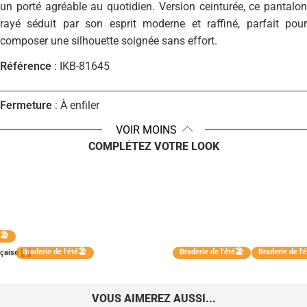
un porté agréable au quotidien. Version ceinturée, ce pantalon
rayé séduit par son esprit moderne et raffiné, parfait pour
composer une silhouette soignée sans effort.
Référence
:
IKB-81645
Fermeture
:
À enfiler
VOIR MOINS
Dimensions
:
Bas: Largeur 30 cm, Entrejambe: Longueur 72 cm
COMPLÉTEZ VOTRE LOOK
Composition
:
90% Viscose, 10% Polyamide
Lavable 30°C
🏖️
Séchage en tambour interdit
Braderie de l'été🏖️
Braderie de l'été🏖️
Braderie de l'é
nçaise
Repassage à température faible
Blanchiment interdit
VOUS AIMEREZ AUSSI...