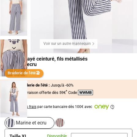
Voir sur un autre mannequin
Pantalon rayé ceinturé, fils métallisés
Marine et ecru
Braderie de l'été🏖️
Braderie de l'été :
Jusqu'à -60%
%
*
+ Livraison offerte dès 59€
Code
WWMB
ou en 3X
sans frais
par carte bancaire dès 100€ avec
marine et ecru
Taille XL
Disponible