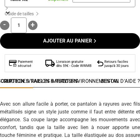
Guide de tailles
AJOUTER AU PANIER
Paiement
Livraison gratuite
Retours faciles
sécurisé
dès 59€ - Code WWMB
jusqu'à 30 jours
SCRIPTION
GUIDE DES TAILLES
LIVRAISON & RETOURS
IMPACT ENVIRONNEMENTAL
AVIS
BESOIN D'AIDE ?
Avec son allure facile à porter, ce pantalon à rayures avec fils
métallisés signe un style juste comme il faut entre détente et
élégance. Sa coupe large accompagne les mouvements avec
confort, tandis que la taille avec lien à nouer apporte une
touche féminine et pratique. La taille élastiquée au dos assure