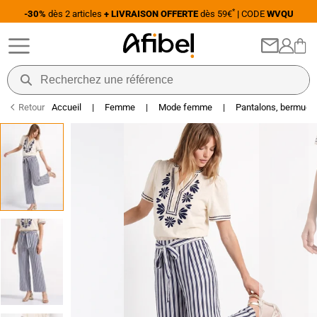
*
-30%
dès 2 articles
+ LIVRAISON OFFERTE
dès 59€
|
CODE
WVQU
*
BRADERIE DE L'ÉTÉ
Jusqu'à -60% sur une sélection Mode et Maison
Retour
Accueil
|
Femme
|
Mode femme
|
Pantalons, bermuda